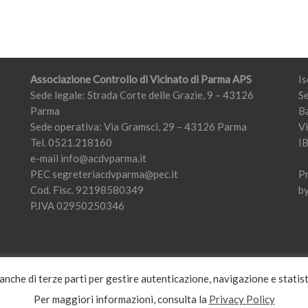
Associazione Controllo di Vicinato di Parma APS
Is
Sede legale: Strada Corte delle Grazie, 9 – 43126
Se
Parma
B
Sede operativa: Via Gramsci, 29 – 43126 Parma
V
Tel. 0521.218160
I
e-mail
info@acdvparma.it
PEC
segreteriacdvparma@pec.it
P
Cod. Fisc. 92198580349
b
P.IVA 02950250346
 anche di terze parti per gestire autenticazione, navigazione e stati
Per maggiori informazioni, consulta la
Privacy Policy