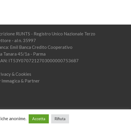
crizione RUNTS - Registro Unico Nazionale Terzo
ttore - al n. 35997
anca: Emil Banca Credito Cooperativo
ia Tanara 45/1a - Parma
BAN: IT53Y0707212703000000753687
rivacy & Cookies
y
Immagica & Partner
stiche anonime.
Accetta
Rifiuta