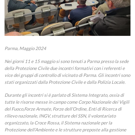
Parma, Maggio 2024
Nei giorni 11 e 15 maggio si sono tenuti a Parma presso la sede
della Protezione Civile due incontri formativi con i referenti e
vice dei gruppi di controllo di vicinato di Parma. Gli incontri sono
stati organizzati dalla Protezione Civile e dalla Polizia Locale.
Durante gli incontri si è parlato di Sistema Integrato, ossia di
tutte le risorse messe in campo come Corpo Nazionale dei Vigili
del Fuoco,Forze Armate, Forze dell’Ordine, Enti di Ricerca di
rilievo nazionale, INGV, strutture del SSN, il volontariato
organizzato, la Croce Rossa, il Sistema nazionale per la
Protezione dell’Ambiente e le strutture preposte alla gestione