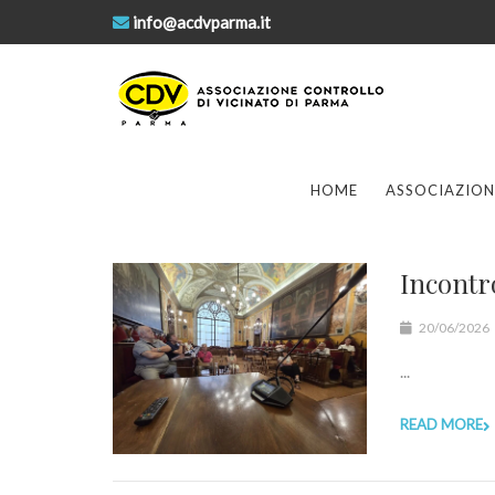
info@acdvparma.it
HOME
ASSOCIAZION
Incontro
20/06/2026
...
READ MORE