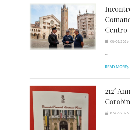
Incontr
Comanda
Centro
08/06/2026
...
READ MORE
212° An
Carabin
07/06/2026
...