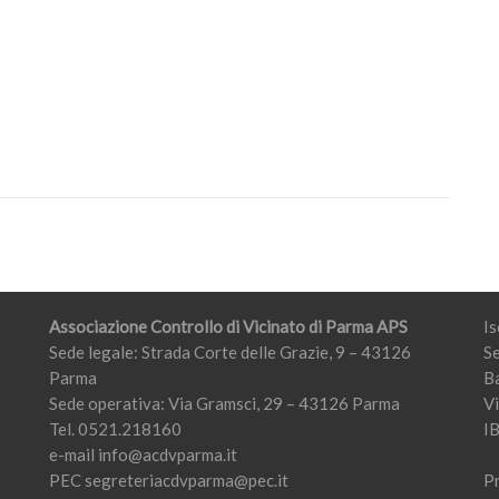
Associazione Controllo di Vicinato di Parma APS
Is
Sede legale: Strada Corte delle Grazie, 9 – 43126
Se
Parma
B
Sede operativa: Via Gramsci, 29 – 43126 Parma
V
Tel. 0521.218160
I
e-mail
info@acdvparma.it
PEC
segreteriacdvparma@pec.it
P