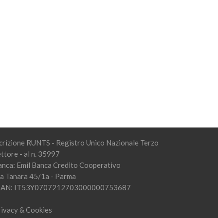
crizione RUNTS - Registro Unico Nazionale Terzo
ttore - al n. 35997
anca: Emil Banca Credito Cooperativo
ia Tanara 45/1a - Parma
BAN: IT53Y0707212703000000753687
rivacy & Cookies