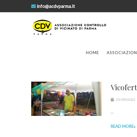
info@acdvparma.it
HOME
ASSOCIAZION
Vicofert
25/09/2022
...
READ MORE