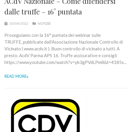
ACdV Nazionale – Come difendersi
dalle truffe – 16° puntata
30/04/2022
NOTIZIE
Proseguiamo con la 16° puntata dei webinar sulle
TRUFFE, pubblicate dall’Associazione Nazionale Controllo di
Vicinato ( www.acdv.it ). Buon controllo di vicinato a tutti. A
presto. AcdV Parma APS 16. Truffe assicurative e consigli
https://www.youtube.com/watch?v=yb3gPVdLPm8&t=4185s...
READ MORE