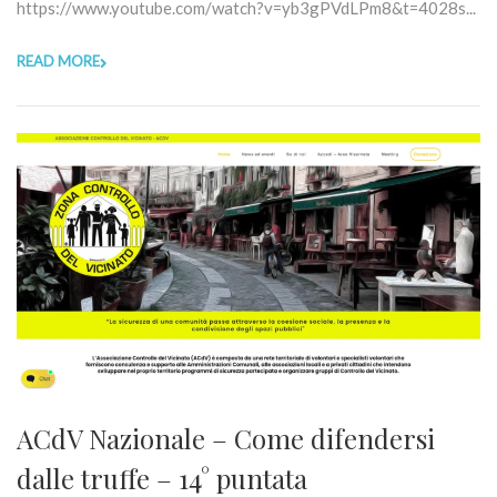
https://www.youtube.com/watch?v=yb3gPVdLPm8&t=4028s...
READ MORE
ACdV Nazionale – Come difendersi
dalle truffe – 14° puntata